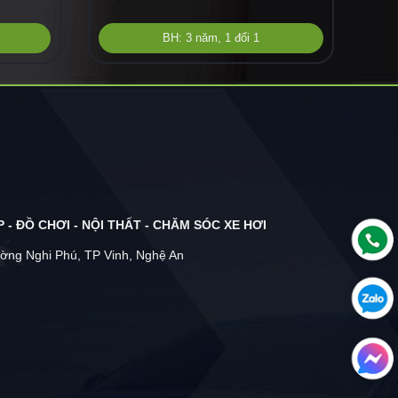
BH: 3 năm, 1 đổi 1
 - ĐỒ CHƠI - NỘI THẤT - CHĂM SÓC XE HƠI
ờng Nghi Phú, TP Vinh, Nghệ An