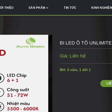
IỚI THIỆU
SẢN PHẨM
TIN TỨC
KINH NGHIỆ
BI LED Ô TÔ UNLIMIT
Giá: Liên hệ
BH: 3 năm, 1 đổi 1
LI