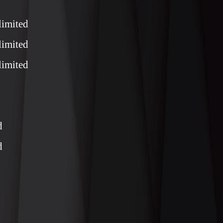
limited
limited
limited
d
d