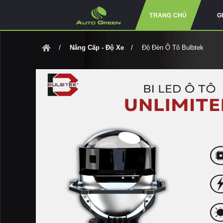
TRANG CHỦ
G
Nâng Cấp - Độ Xe
Độ Đèn Ô Tô Bulbtek