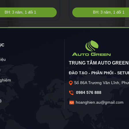
BH: 3 năm, 1 đổi 1
BH: 3 năm, 1 đổi 1
ỤC
hiệu
TRUNG TÂM AUTO GREEN
c
ĐÀO TẠO - PHÂN PHỐI - SETUP
nghiệm
Số 86A Trương Văn Lĩnh, Phư
0984 576 888
ệ
hoanghien.au@gmail.com