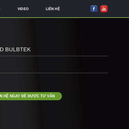
M
VIDEO
LIÊN HỆ
ED BULBTEK
ÊN HỆ NGAY ĐỂ ĐƯỢC TƯ VẤN