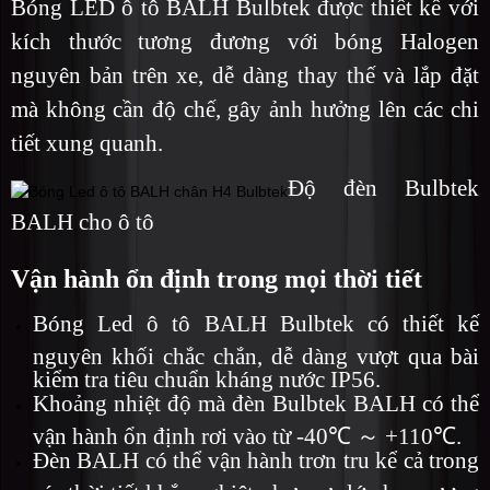
Bóng LED ô tô BALH Bulbtek được thiết kế với
kích thước tương đương với bóng Halogen
nguyên bản trên xe, dễ dàng thay thế và lắp đặt
mà không cần độ chế, gây ảnh hưởng lên các chi
tiết xung quanh.
Độ đèn Bulbtek
BALH cho ô tô
Vận hành ổn định trong mọi thời tiết
Bóng Led ô tô BALH Bulbtek có thiết kế
nguyên khối chắc chắn, dễ dàng vượt qua bài
kiểm tra tiêu chuẩn kháng nước IP56.
Khoảng nhiệt độ mà đèn Bulbtek BALH có thể
vận hành ổn định rơi vào từ -40℃ ～ +110℃.
Đèn BALH có thể vận hành trơn tru kể cả trong
các thời tiết khắc nghiệt như mưa lớn hay sương