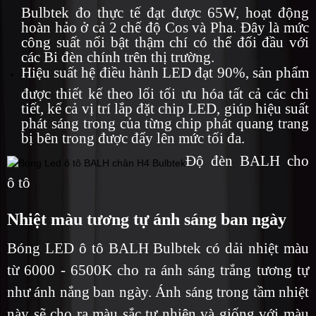
Bulbtek đo thực tế đạt được 65W, hoạt động
hoàn hảo ở cả 2 chế độ Cos và Pha. Đây là mức
công suất nổi bật thậm chí có thể đối đầu với
các Bi đèn chính trên thị trường.
Hiệu suất hệ điều hành LED đạt 90%, sản phẩm
được thiết kế theo lối tối ưu hóa tất cả các chi
tiết, kể cả vị trí lắp đặt chip LED, giúp hiệu suất
phát sáng trong của từng chip phát quang trang
bị bên trong được đẩy lên mức tối đa.
Độ đèn BALH cho
ô tô
Nhiệt màu tương tự ánh sáng ban ngày
Bóng LED ô tô BALH Bulbtek có dải nhiệt màu
từ 6000 - 6500K cho ra ánh sáng trắng tương tự
như ánh nắng ban ngày. Ánh sáng trong tầm nhiệt
này sẽ cho ra màu sắc tự nhiên và giống với màu