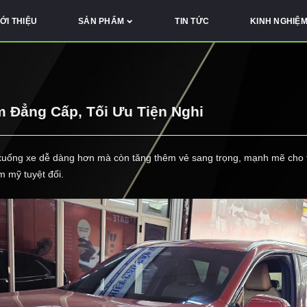
IỚI THIỆU
SẢN PHẨM
TIN TỨC
KINH NGHIỆ
 Đẳng Cấp, Tối Ưu Tiện Nghi
uống xe dễ dàng hơn mà còn tăng thêm vẻ sang trọng, mạnh mẽ cho tổn
m mỹ tuyệt đối.