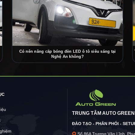
Có nên nâng cấp bóng đèn LED ô tô siêu sáng tại
Nghệ An không?
ỤC
hiệu
TRUNG TÂM AUTO GREEN
c
ĐÀO TẠO - PHÂN PHỐI - SETUP
nghiệm
Số 86A Trương Văn Lĩnh, Phư