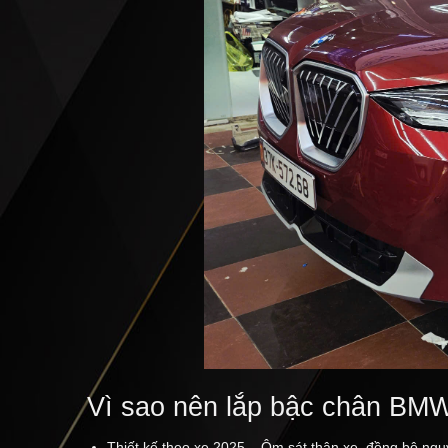
Vì sao nên lắp bậc chân BM
Thiết kế theo xe 2025 – Ôm sát thân xe, đồng bộ ng