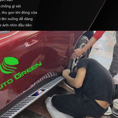
 chống gỉ sét
, thu gọn khi đóng cửa
ổi lên xuống dễ dàng
 ánh nhìn đầu tiên