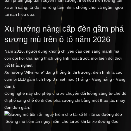
Sản phẩm giúp đâm xuyên màn sương, triệt tiêu hiện tượng tán
xạ ánh sáng, từ đó mở rộng tầm nhìn, chống chói và ngăn ngừa
tai nạn hiệu quả.
Xu hướng nâng cấp đèn gầm phá
sương mù trên ô tô năm 2026
Năm 2026, người dùng không chỉ yêu cầu đèn sáng mạnh mà
còn đòi hỏi khả năng thích ứng linh hoạt trước mọi biến đổi thời
tiết khắc nghiệt.
Xu hướng "All-in-one" đang thống trị thị trường, điển hình là các
cụm bi LED gầm tích hợp 3 nhiệt màu (Trắng - Vàng nắng - Vàng
đậm).
Công nghệ này cho phép chủ xe chuyển đổi luồng sáng từ chế độ
đi phố sang chế độ đi đèo phá sương chỉ bằng một thao tác nháy
đèn đơn giản.
Sương mù tiềm ẩn nguy hiểm cho tài xế khi lái xe đường đèo