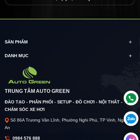
SẢN PHẨM
DANH MỤC
TRUNG TÂM AUTO GREEN
ĐÀO TẠO - PHÂN PHỐI - SETUP - ĐỒ CHƠI - NỘI THẤT -
CHĂM SÓC XE HƠI
Số 86A Trương Văn Lĩnh, Phường Nghi Phú, TP Vinh, Nghệ
An
0984 576 888