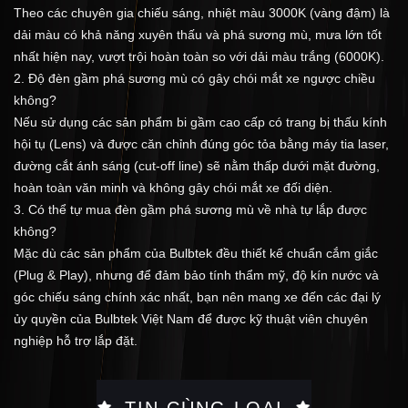
Theo các chuyên gia chiếu sáng, nhiệt màu 3000K (vàng đậm) là
dải màu có khả năng xuyên thấu và phá sương mù, mưa lớn tốt
nhất hiện nay, vượt trội hoàn toàn so với dải màu trắng (6000K).
2. Độ đèn gầm phá sương mù có gây chói mắt xe ngược chiều
không?
Nếu sử dụng các sản phẩm bi gầm cao cấp có trang bị thấu kính
hội tụ (Lens) và được căn chỉnh đúng góc tỏa bằng máy tia laser,
đường cắt ánh sáng (cut-off line) sẽ nằm thấp dưới mặt đường,
hoàn toàn văn minh và không gây chói mắt xe đối diện.
3. Có thể tự mua đèn gầm phá sương mù về nhà tự lắp được
không?
Mặc dù các sản phẩm của Bulbtek đều thiết kế chuẩn cắm giắc
(Plug & Play), nhưng để đảm bảo tính thẩm mỹ, độ kín nước và
góc chiếu sáng chính xác nhất, bạn nên mang xe đến các đại lý
ủy quyền của Bulbtek Việt Nam để được kỹ thuật viên chuyên
nghiệp hỗ trợ lắp đặt.