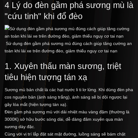
4 Lý do đèn gầm phá sương mù là
"cứu tinh" khi đổ đèo
Sử dụng đèn gầm phá sương mù đúng cách giúp tăng cường an
toàn khi lái xe trên đường đèo, giảm thiểu nguy cơ tai nạn
1. Xuyên thấu màn sương, triệt
tiêu hiện tượng tán xạ
Sương mù bản chất là các hạt nước li ti lơ lửng. Khi dùng đèn pha
cos nguyên bản (ánh sáng trắng), ánh sáng sẽ bị dội ngược lại
gây lóa mắt (hiện tượng tán xạ).
Đèn gầm phá sương mù với dải nhiệt màu vàng đậm (thường là
3000K) sở hữu bước sóng dài, dễ dàng đâm xuyên qua màn
sương dày đặc.
Cùng với vị trí lắp đặt sát mặt đường, luồng sáng sẽ bám chặt