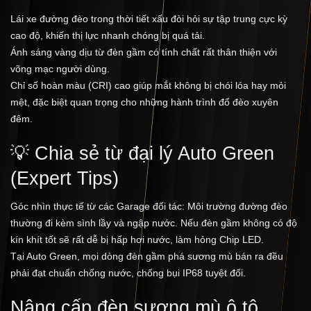
Lái xe đường đèo trong thời tiết xấu đòi hỏi sự tập trung cực kỳ
cao độ, khiến thị lực nhanh chóng bị quá tải.
Ánh sáng vàng dịu từ đèn gầm có tính chất rất thân thiện với
võng mạc người dùng.
Chỉ số hoàn màu (CRI) cao giúp mắt không bị chói lóa hay mỏi
mệt, đặc biệt quan trọng cho những hành trình đổ đèo xuyên
đêm.
💡 Chia sẻ từ đại lý Auto Green
(Expert Tips)
Góc nhìn thực tế từ các Garage đối tác: Môi trường đường đèo
thường đi kèm sình lầy và ngập nước. Nếu đèn gầm không có độ
kín khít tốt sẽ rất dễ bị hấp hơi nước, làm hỏng Chip LED.
Tại Auto Green, mọi dòng đèn gầm phá sương mù bán ra đều
phải đạt chuẩn chống nước, chống bụi IP68 tuyệt đối.
Nâng cấp đèn sương mù ô tô