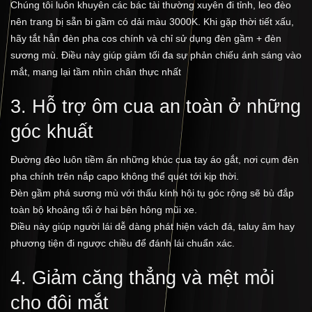
Chúng tôi luôn khuyên các bác tài thường xuyên đi tỉnh, leo đèo
nên trang bị sẵn bi gầm có dải màu 3000K. Khi gặp thời tiết xấu,
hãy tắt hẳn đèn pha cos chính và chỉ sử dụng đèn gầm + đèn
sương mù. Điều này giúp giảm tối đa sự phản chiếu ánh sáng vào
mắt, mang lại tầm nhìn chân thực nhất
3. Hỗ trợ ôm cua an toàn ở những
góc khuất
Đường đèo luôn tiềm ẩn những khúc cua tay áo gắt, nơi cụm đèn
pha chính trên nắp capo không thể quét tới kịp thời.
Đèn gầm phá sương mù với thấu kính hội tụ góc rộng sẽ bù đắp
toàn bộ khoảng tối ở hai bên hông mũi xe.
Điều này giúp người lái dễ dàng phát hiện vách đá, taluy âm hay
phương tiện đi ngược chiều để đánh lái chuẩn xác.
4. Giảm căng thẳng và mệt mỏi
cho đôi mắt