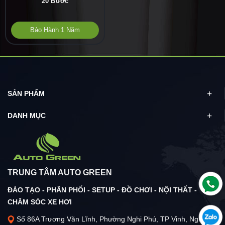
20 Bước
Bảo Hành 1 Năm
SẢN PHẨM
DANH MỤC
TRUNG TÂM AUTO GREEN
ĐÀO TẠO - PHÂN PHỐI - SETUP - ĐỒ CHƠI - NỘI THẤT -
CHĂM SÓC XE HƠI
Số 86A Trương Văn Lĩnh, Phường Nghi Phú, TP Vinh, Nghệ