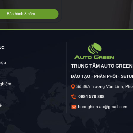
Bảo hành 8 năm
ỤC
hiệu
TRUNG TÂM AUTO GREEN
c
ĐÀO TẠO - PHÂN PHỐI - SETUP
nghiệm
Số 86A Trương Văn Lĩnh, Phư
0984 576 888
ệ
hoanghien.au@gmail.com