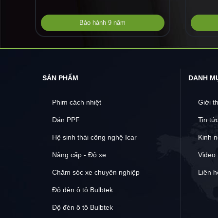
Bảo hành 9 năm
SẢN PHẨM
DANH M
Phim cách nhiệt
Giới t
Dán PPF
Tin tứ
Hệ sinh thái công nghệ Icar
Kinh 
Nâng cấp - Độ xe
Video
Chăm sóc xe chuyên nghiệp
Liên h
Độ đèn ô tô Bulbtek
Độ đèn ô tô Bulbtek