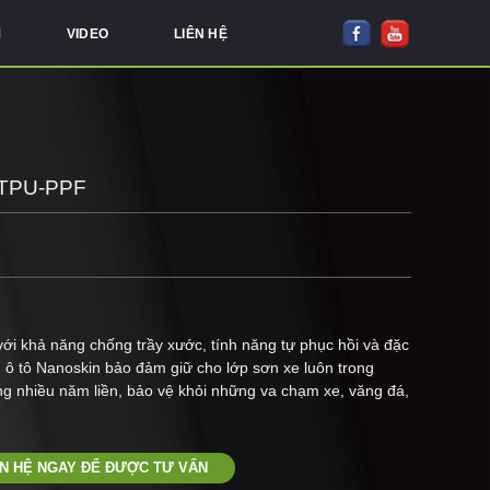
M
VIDEO
LIÊN HỆ
TPU-PPF
i khả năng chống trầy xước, tính năng tự phục hồi và đặc
ô tô Nanoskin bảo đảm giữ cho lớp sơn xe luôn trong
ng nhiều năm liền, bảo vệ khỏi những va chạm xe, văng đá,
ÊN HỆ NGAY ĐỂ ĐƯỢC TƯ VẤN