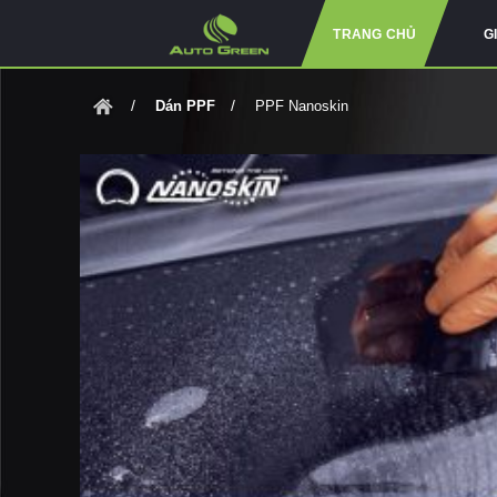
TRANG CHỦ
G
Dán PPF
PPF Nanoskin