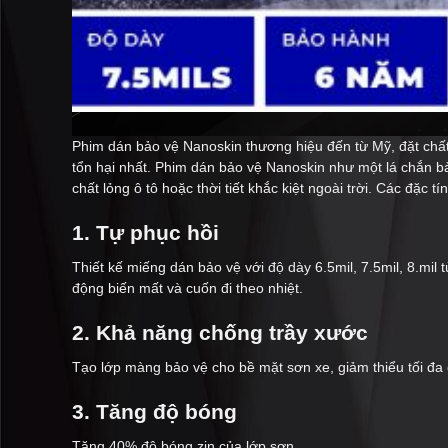
Phim dán bảo vệ Nanoskin thương hiệu đến từ Mỹ, đặt chất 
tổn hại nhất. Phim dán bảo vệ Nanoskin như một lá chắn bả
chất lỏng ô tô hoặc thời tiết khắc kiệt ngoài trời. Các đặc 
1. Tự phục hồi
Thiết kế miếng dán bảo vệ với độ dày 6.5mil, 7.5mil, 8.mil
động biến mất và cuốn đi theo nhiệt.
2. Khả năng chống trầy xước
Tạo lớp màng bảo vệ cho bề mặt sơn xe, giảm thiểu tối đa 
3. Tăng độ bóng
Tăng 40% độ bóng zin của lớp sơn