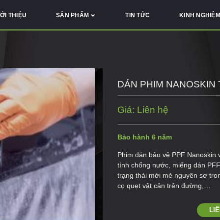
IỚI THIỆU
SẢN PHẨM
TIN TỨC
KINH NGHIỆ
DÁN PHIM NANOSKIN 
Giá: Liên hệ
Bảo hành 6 năm
Phim dán bảo vệ PPF Nanoskin vớ
tính chống nước, miếng dán PFF 
trạng thái mới mẻ nguyên sơ tro
cọ quẹt vật cản trên đường,…
LI